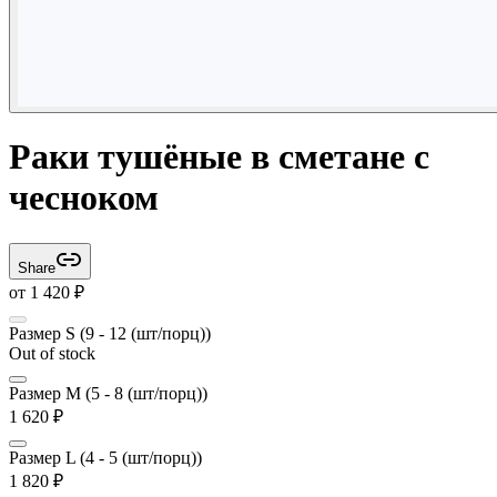
Раки тушёные в сметане с
чесноком
Share
от
1 420
₽
Размер S (9 - 12 (шт/порц))
Out of stock
Размер M (5 - 8 (шт/порц))
1 620
₽
Размер L (4 - 5 (шт/порц))
1 820
₽