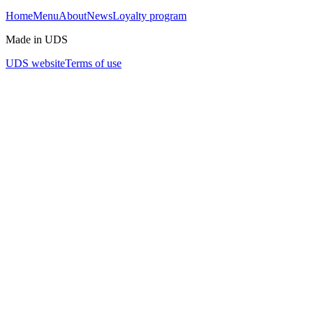
Home
Menu
About
News
Loyalty program
Made in UDS
UDS website
Terms of use