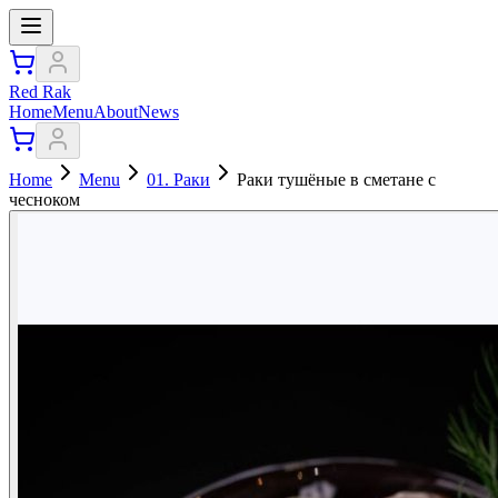
Red Rak
Home
Menu
About
News
Home
Menu
01. Раки
Раки тушёные в сметане с
чесноком