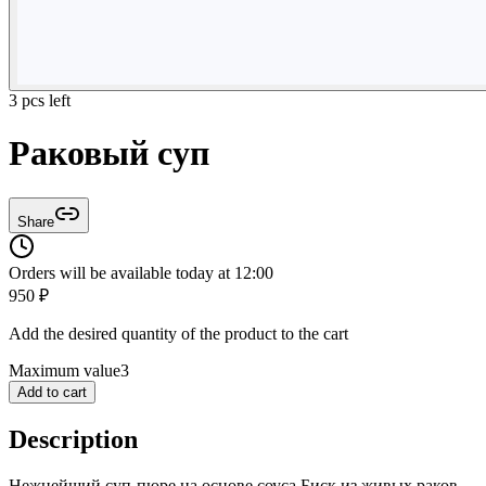
3 pcs left
Раковый суп
Share
Orders will be available today at 12:00
950
₽
Add the desired quantity of the product to the cart
Maximum value
3
Add to cart
Description
Нежнейший суп-пюре на основе соуса Биск из живых раков.