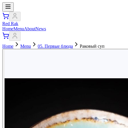
Red Rak
Home
Menu
About
News
Home
Menu
05. Первые блюда
Раковый суп