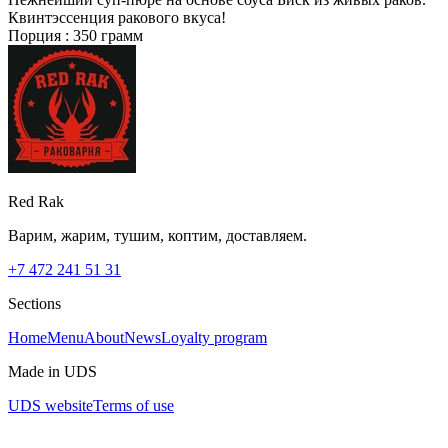
Квинтэссенция ракового вкуса!
Порция : 350 грамм
Red Rak
Варим, жарим, тушим, коптим, доставляем.
+7 472 241 51 31
Sections
Home
Menu
About
News
Loyalty program
Made in UDS
UDS website
Terms of use