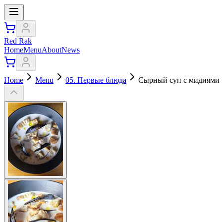
Red Rak
Home
Menu
About
News
Home
Menu
05. Первые блюда
Сырный суп с мидиями