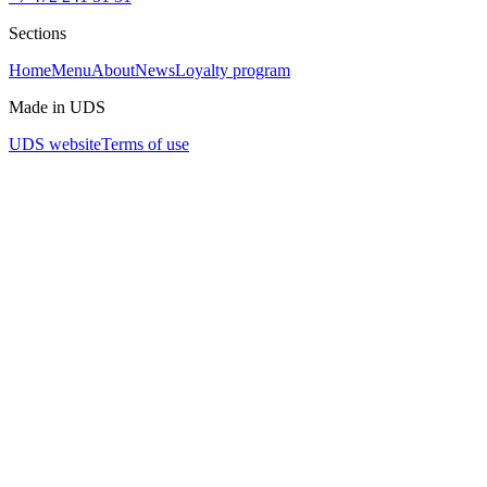
Sections
Home
Menu
About
News
Loyalty program
Made in UDS
UDS website
Terms of use