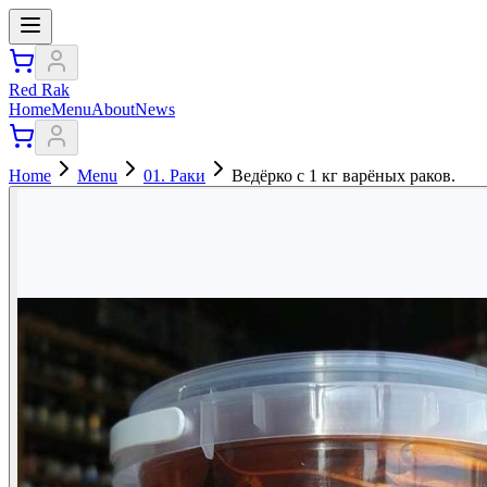
Red Rak
Home
Menu
About
News
Home
Menu
01. Раки
Ведёрко с 1 кг варёных раков.