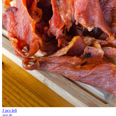
3 pcs left
360
₽