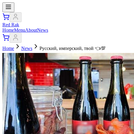
Red Rak
Home
Menu
About
News
Home
News
Русский, имперский, твой 👈💯