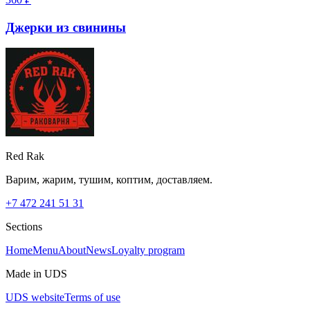
Джерки из свинины
Red Rak
Варим, жарим, тушим, коптим, доставляем.
+7 472 241 51 31
Sections
Home
Menu
About
News
Loyalty program
Made in UDS
UDS website
Terms of use