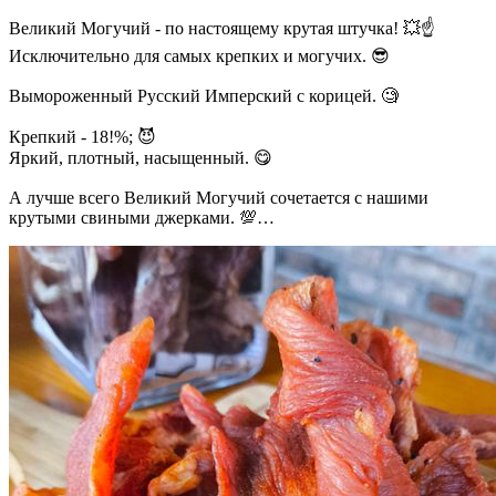
Великий Могучий - по настоящему крутая штучка! 💥☝
Исключительно для самых крепких и могучих. 😎
Вымороженный Русский Имперский с корицей. 🧐
Крепкий - 18!%; 😈
Яркий, плотный, насыщенный. 😋
А лучше всего Великий Могучий сочетается с нашими
крутыми свиными джерками. 💯
Бронируй стол по т. 41-51-31 👈